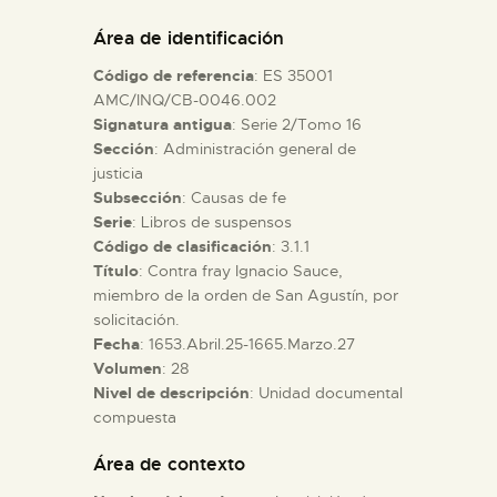
DIDÁCTICA
Área de identificación
Código de referencia
: ES 35001
ESPAÑOL
AMC/INQ/CB-0046.002
Signatura antigua
: Serie 2/Tomo 16
Sección
: Administración general de
PREPARAR LA VISITA
justicia
Subsección
: Causas de fe
ACTIVIDADES
Serie
: Libros de suspensos
Código de clasificación
: 3.1.1
Título
: Contra fray Ignacio Sauce,
█
miembro de la orden de San Agustín, por
solicitación.
Fecha
: 1653.Abril.25-1665.Marzo.27
EL MUSEO
Volumen
: 28
Nivel de descripción
: Unidad documental
compuesta
COLECCIONES
Área de contexto
DIDÁCTICA