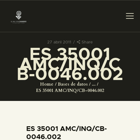
27 abril 2011
Share
ES 35001
PREPARAR LA VISITA
AMC/INQ/C
B-0046.002
ACTIVIDADES
Home
Bases de datos
...
█
ES 35001 AMC/INQ/CB-0046.002
EL MUSEO
COLECCIONES
ES 35001 AMC/INQ/CB-
0046.002