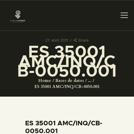
27 abril 2011
Share
ES 35001
PREPARAR LA VISITA
AMC/INQ/C
B-0050.001
ACTIVIDADES
Home
Bases de datos
...
█
ES 35001 AMC/INQ/CB-0050.001
EL MUSEO
COLECCIONES
ES 35001 AMC/INQ/CB-
0050.001