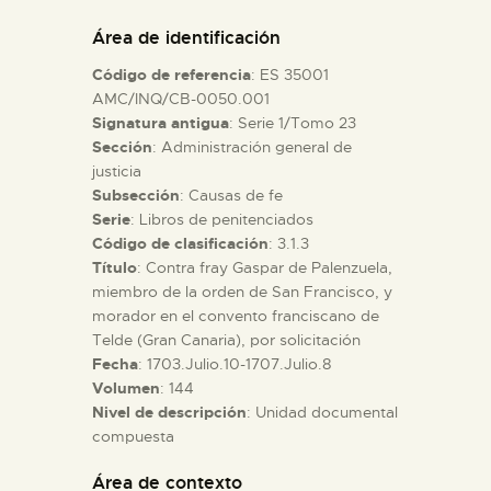
DIDÁCTICA
Área de identificación
Código de referencia
: ES 35001
ESPAÑOL
AMC/INQ/CB-0050.001
Signatura antigua
: Serie 1/Tomo 23
Sección
: Administración general de
PREPARAR LA VISITA
justicia
Subsección
: Causas de fe
ACTIVIDADES
Serie
: Libros de penitenciados
Código de clasificación
: 3.1.3
Título
: Contra fray Gaspar de Palenzuela,
█
miembro de la orden de San Francisco, y
morador en el convento franciscano de
Telde (Gran Canaria), por solicitación
EL MUSEO
Fecha
: 1703.Julio.10-1707.Julio.8
Volumen
: 144
Nivel de descripción
: Unidad documental
COLECCIONES
compuesta
DIDÁCTICA
Área de contexto