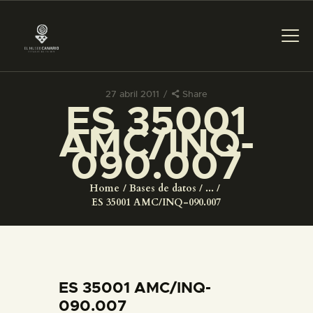
27 abril 2011
Share
ES 35001
PREPARAR LA VISITA
AMC/INQ-
090.007
ACTIVIDADES
Home
Bases de datos
...
█
ES 35001 AMC/INQ-090.007
EL MUSEO
COLECCIONES
ES 35001 AMC/INQ-
090.007