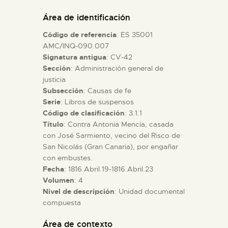
DIDÁCTICA
Área de identificación
Código de referencia
: ES 35001
ESPAÑOL
AMC/INQ-090.007
Signatura antigua
: CV-42
Sección
: Administración general de
PREPARAR LA VISITA
justicia
Subsección
: Causas de fe
ACTIVIDADES
Serie
: Libros de suspensos
Código de clasificación
: 3.1.1
Título
: Contra Antonia Mencía, casada
█
con José Sarmiento, vecino del Risco de
San Nicolás (Gran Canaria), por engañar
con embustes.
EL MUSEO
Fecha
: 1816.Abril.19-1816.Abril.23
Volumen
: 4
Nivel de descripción
: Unidad documental
COLECCIONES
compuesta
DIDÁCTICA
Área de contexto