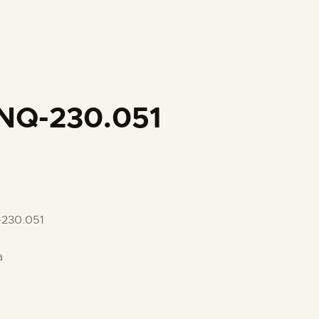
PREPARAR LA VISITA
ACTIVIDADES
█
NQ-230.051
EL MUSEO
COLECCIONES
-230.051
DIDÁCTICA
a
ESPAÑOL