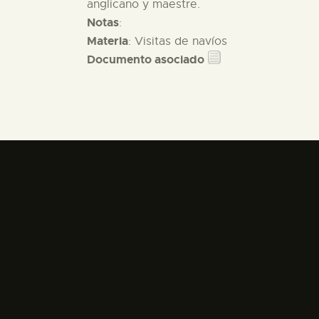
anglicano y maestre.
Notas
:
Materia
: Visitas de navíos
Documento asociado