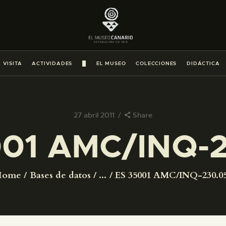
PREPARAR LA VISITA
ACTIVIDADES
 VISITA
ACTIVIDADES
█
EL MUSEO
COLECCIONES
DIDÁCTICA
█
EL MUSEO
27 abril 2011
Share
001 AMC/INQ-2
COLECCIONES
DIDÁCTICA
Home
Bases de datos
...
ES 35001 AMC/INQ-230.0
ESPAÑOL