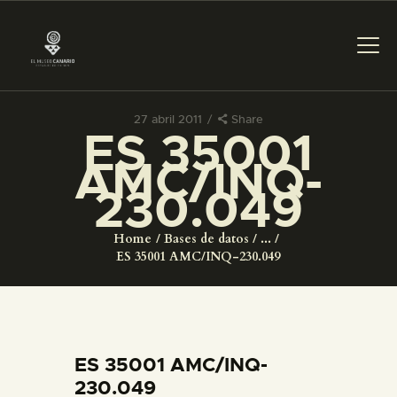
27 abril 2011
Share
ES 35001
PREPARAR LA VISITA
AMC/INQ-
230.049
ACTIVIDADES
Home
Bases de datos
...
█
ES 35001 AMC/INQ-230.049
EL MUSEO
COLECCIONES
ES 35001 AMC/INQ-
230.049