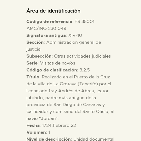
DIDÁCTICA
Área de identificación
Código de referencia
: ES 35001
ESPAÑOL
AMC/INQ-230.049
Signatura antigua
: XIV-10
Sección
: Administración general de
PREPARAR LA VISITA
justicia
Subsección
: Otras actividades judiciales
ACTIVIDADES
Serie
: Visitas de navíos
Código de clasificación
: 3.2.5
Título
: Realizada en el Puerto de la Cruz
█
de la villa de La Orotava (Tenerife) por el
licenciado fray Andrés de Abreu, lector
jubilado, padre más antiguo de la
EL MUSEO
provincia de San Diego de Canarias y
calificador y comisario del Santo Oficio, al
navío "Jordán".
COLECCIONES
Fecha
: 1724.Febrero.22
Volumen
: 1
DIDÁCTICA
Nivel de descripción
: Unidad documental