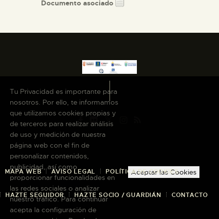
Documento asociado
Tu Privacidad es importante para
nosotros. Por ello, te informamos
que utilizamos cookies propias y
de terceros para realizar análisis
de uso y medición de nuestra
página web con el fin de
personalizar contenidos,
publicidad, así como
MAPA WEB
AVISO LEGAL
POLÍTICA DE COOKIES
Aceptar las Cookies
proporcionar funcionalidades en
las redes sociales o analizar
HAZTE SEGUIDOR
HAZTE SOCIO / GUARDIÁN
CONTACTO
nuestro tráfico. Para continuar
acepta la configuración de