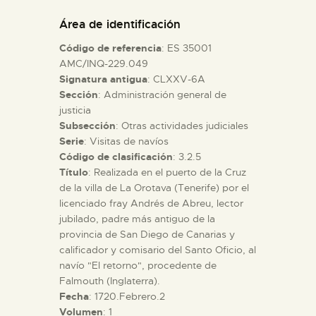
DIDÁCTICA
Área de identificación
Código de referencia
: ES 35001
ESPAÑOL
AMC/INQ-229.049
Signatura antigua
: CLXXV-6A
Sección
: Administración general de
PREPARAR LA VISITA
justicia
Subsección
: Otras actividades judiciales
ACTIVIDADES
Serie
: Visitas de navíos
Código de clasificación
: 3.2.5
Título
: Realizada en el puerto de la Cruz
█
de la villa de La Orotava (Tenerife) por el
licenciado fray Andrés de Abreu, lector
jubilado, padre más antiguo de la
EL MUSEO
provincia de San Diego de Canarias y
calificador y comisario del Santo Oficio, al
navío "El retorno", procedente de
COLECCIONES
Falmouth (Inglaterra).
Fecha
: 1720.Febrero.2
DIDÁCTICA
Volumen
: 1