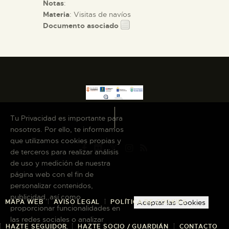
Notas
:
Materia
: Visitas de navíos
Documento asociado
Tu Privacidad es importante para
nosotros. Por ello, te informamos
que utilizamos cookies propias y
de terceros para realizar análisis
de uso y medición de nuestra
página web con el fin de
personalizar contenidos,
publicidad, así como
MAPA WEB
AVISO LEGAL
POLÍTICA DE COOKIES
Aceptar las Cookies
proporcionar funcionalidades en
las redes sociales o analizar
HAZTE SEGUIDOR
HAZTE SOCIO / GUARDIÁN
CONTACTO