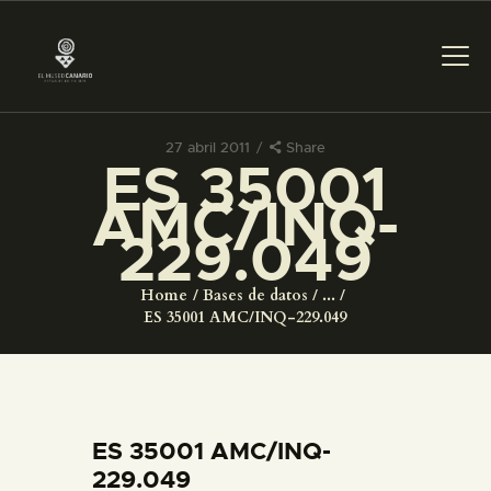
27 abril 2011
Share
ES 35001
PREPARAR LA VISITA
AMC/INQ-
229.049
ACTIVIDADES
Home
Bases de datos
...
█
ES 35001 AMC/INQ-229.049
EL MUSEO
COLECCIONES
ES 35001 AMC/INQ-
229.049