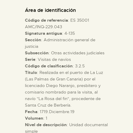
DIDÁCTICA
Área de identificación
Código de referencia
: ES 35001
ESPAÑOL
AMC/INQ-229.043
Signatura antigua
: 4-135
Sección
: Administración general de
PREPARAR LA VISITA
justicia
Subsección
: Otras actividades judiciales
ACTIVIDADES
Serie
: Visitas de navíos
Código de clasificación
: 3.2.5
Título
: Realizada en el puerto de La Luz
█
(Las Palmas de Gran Canaria) por el
licenciado Diego Naranjo, presbítero y
comisario nombrado para la visita, al
EL MUSEO
navío "La Rosa del fin", procedente de
Santa Cruz de Berbería.
Fecha
: 1719.Diciembre.19
COLECCIONES
Volumen
: 1
Nivel de descripción
: Unidad documental
DIDÁCTICA
simple