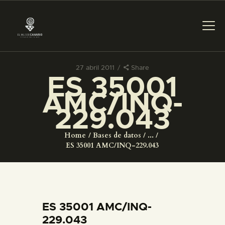
27 abril 2011
Share
ES 35001
PREPARAR LA VISITA
AMC/INQ-
229.043
ACTIVIDADES
Home
Bases de datos
...
█
ES 35001 AMC/INQ-229.043
EL MUSEO
COLECCIONES
ES 35001 AMC/INQ-
229.043