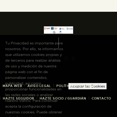
Tu Privacidad es importante para
nosotros. Por ello, te informamos
que utilizamos cookies propias y
de terceros para realizar análisis
de uso y medición de nuestra
página web con el fin de
personalizar contenidos,
publicidad, así como
MAPA WEB
AVISO LEGAL
POLÍTICA DE COOKIES
Aceptar las Cookies
proporcionar funcionalidades en
las redes sociales o analizar
HAZTE SEGUIDOR
HAZTE SOCIO / GUARDIÁN
CONTACTO
nuestro tráfico. Para continuar
acepta la configuración de
nuestras cookies. Puede obtener