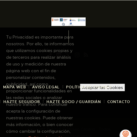
Tu Privacidad es importante para
nosotros. Por ello, te informamos
que utilizamos cookies propias y
de terceros para realizar análisis
de uso y medición de nuestra
página web con el fin de
personalizar contenidos,
publicidad, así como
MAPA WEB
AVISO LEGAL
POLÍTICA DE COOKIES
Aceptar las Cookies
proporcionar funcionalidades en
las redes sociales o analizar
HAZTE SEGUIDOR
HAZTE SOCIO / GUARDIÁN
CONTACTO
nuestro tráfico. Para continuar
acepta la configuración de
nuestras cookies. Puede obtener
más información, o bien conocer
Copyright © 2026 El Museo Canario · Todos
cómo cambiar la configuración,
los derechos reservados