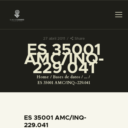
27 abril 2011
Share
ES 35001
PREPARAR LA VISITA
AMC/INQ-
229.041
ACTIVIDADES
Home
Bases de datos
...
█
ES 35001 AMC/INQ-229.041
EL MUSEO
COLECCIONES
ES 35001 AMC/INQ-
229.041