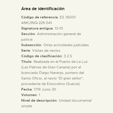
DIDÁCTICA
Área de identificación
Código de referencia
: ES 35001
ESPAÑOL
AMC/INQ-229.041
Signatura antigua
: 13-10
Sección
: Administración general de
PREPARAR LA VISITA
justicia
Subsección
: Otras actividades judiciales
ACTIVIDADES
Serie
: Visitas de navíos
Código de clasificación
: 3.2.5
Título
: Realizada en el Puerto de La Luz
█
(Las Palmas de Gran Canaria) por el
licenciado Diego Naranjo, portero del
Santo Oficio, al navío "El gran señor",
EL MUSEO
procedente de Estocolmo (Suecia).
Fecha
: 1719.Junio.30
Volumen
: 1
COLECCIONES
Nivel de descripción
: Unidad documental
simple
DIDÁCTICA