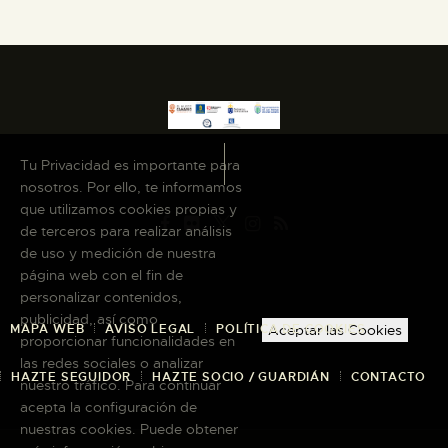
Tu Privacidad es importante para
nosotros. Por ello, te informamos
que utilizamos cookies propias y
de terceros para realizar análisis
de uso y medición de nuestra
página web con el fin de
personalizar contenidos,
publicidad, así como
MAPA WEB
AVISO LEGAL
POLÍTICA DE COOKIES
Aceptar las Cookies
proporcionar funcionalidades en
las redes sociales o analizar
HAZTE SEGUIDOR
HAZTE SOCIO / GUARDIÁN
CONTACTO
nuestro tráfico. Para continuar
acepta la configuración de
nuestras cookies. Puede obtener