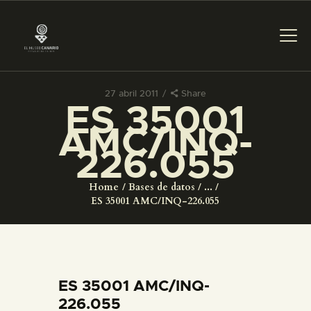
27 abril 2011
Share
ES 35001
PREPARAR LA VISITA
AMC/INQ-
226.055
ACTIVIDADES
Home
Bases de datos
...
█
ES 35001 AMC/INQ-226.055
EL MUSEO
COLECCIONES
ES 35001 AMC/INQ-
226.055