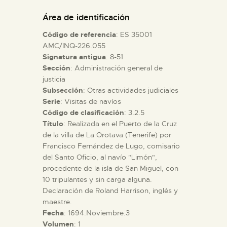
DIDÁCTICA
Área de identificación
Código de referencia
: ES 35001
ESPAÑOL
AMC/INQ-226.055
Signatura antigua
: 8-51
Sección
: Administración general de
PREPARAR LA VISITA
justicia
Subsección
: Otras actividades judiciales
ACTIVIDADES
Serie
: Visitas de navíos
Código de clasificación
: 3.2.5
Título
: Realizada en el Puerto de la Cruz
█
de la villa de La Orotava (Tenerife) por
Francisco Fernández de Lugo, comisario
del Santo Oficio, al navío "Limón",
EL MUSEO
procedente de la isla de San Miguel, con
10 tripulantes y sin carga alguna.
Declaración de Roland Harrison, inglés y
COLECCIONES
maestre.
Fecha
: 1694.Noviembre.3
DIDÁCTICA
Volumen
: 1