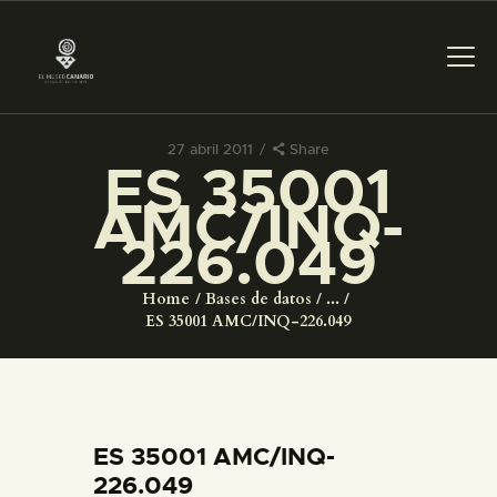
27 abril 2011
Share
ES 35001
PREPARAR LA VISITA
AMC/INQ-
226.049
ACTIVIDADES
Home
Bases de datos
...
█
ES 35001 AMC/INQ-226.049
EL MUSEO
COLECCIONES
ES 35001 AMC/INQ-
226.049