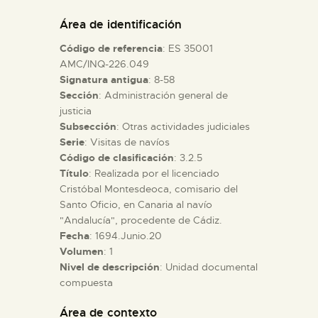
DIDÁCTICA
Área de identificación
Código de referencia
: ES 35001
ESPAÑOL
AMC/INQ-226.049
Signatura antigua
: 8-58
Sección
: Administración general de
PREPARAR LA VISITA
justicia
Subsección
: Otras actividades judiciales
ACTIVIDADES
Serie
: Visitas de navíos
Código de clasificación
: 3.2.5
Título
: Realizada por el licenciado
█
Cristóbal Montesdeoca, comisario del
Santo Oficio, en Canaria al navío
"Andalucía", procedente de Cádiz.
EL MUSEO
Fecha
: 1694.Junio.20
Volumen
: 1
Nivel de descripción
: Unidad documental
COLECCIONES
compuesta
DIDÁCTICA
Área de contexto