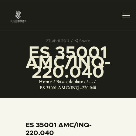
27 abril 2011
Share
ES 35001
PREPARAR LA VISITA
AMC/INQ-
220.040
ACTIVIDADES
Home
Bases de datos
...
█
ES 35001 AMC/INQ-220.040
EL MUSEO
COLECCIONES
ES 35001 AMC/INQ-
220.040