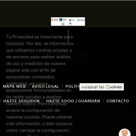
Tu Privacidad es importante para
nosotros. Por ello, te informamos
que utilizamos cookies propias y
de terceros para realizar análisis
de uso y medición de nuestra
página web con el fin de
personalizar contenidos,
publicidad, así como
MAPA WEB
AVISO LEGAL
POLÍTICA DE COOKIES
Aceptar las Cookies
proporcionar funcionalidades en
las redes sociales o analizar
HAZTE SEGUIDOR
HAZTE SOCIO / GUARDIÁN
CONTACTO
nuestro tráfico. Para continuar
acepta la configuración de
nuestras cookies. Puede obtener
más información, o bien conocer
Copyright © 2026 El Museo Canario · Todos
cómo cambiar la configuración,
los derechos reservados