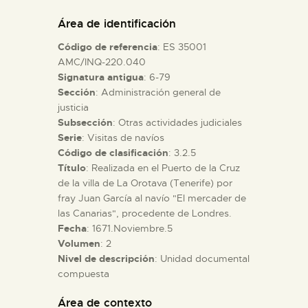
DIDÁCTICA
Área de identificación
Código de referencia
: ES 35001
ESPAÑOL
AMC/INQ-220.040
Signatura antigua
: 6-79
Sección
: Administración general de
PREPARAR LA VISITA
justicia
Subsección
: Otras actividades judiciales
ACTIVIDADES
Serie
: Visitas de navíos
Código de clasificación
: 3.2.5
Título
: Realizada en el Puerto de la Cruz
█
de la villa de La Orotava (Tenerife) por
fray Juan García al navío "El mercader de
las Canarias", procedente de Londres.
EL MUSEO
Fecha
: 1671.Noviembre.5
Volumen
: 2
Nivel de descripción
: Unidad documental
COLECCIONES
compuesta
DIDÁCTICA
Área de contexto