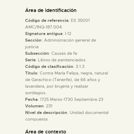
DIDÁCTICA
Área de identificación
Código de referencia
: ES 35001
ESPAÑOL
AMC/INQ-187.004
Signatura antigua
: I-12
Sección
: Administración general de
PREPARAR LA VISITA
justicia
Subsección
: Causas de fe
ACTIVIDADES
Serie
: Libros de penitenciados
Código de clasificación
: 3.1.3
Título
: Contra María Felipa, negra, natural
█
de Garachico (Tenerife), de 66 años y
lavandera, por brujería y realizar
sortilegios.
EL MUSEO
Fecha
: 1725.Marzo-1730.Septiembre.23
Volumen
: 231
Nivel de descripción
: Unidad documental
COLECCIONES
compuesta
DIDÁCTICA
Área de contexto