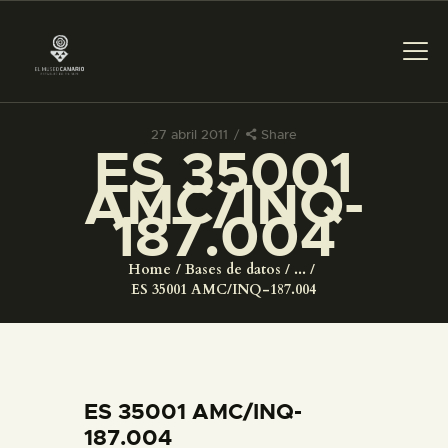
27 abril 2011
Share
ES 35001
PREPARAR LA VISITA
AMC/INQ-
187.004
ACTIVIDADES
Home
Bases de datos
...
█
ES 35001 AMC/INQ-187.004
EL MUSEO
COLECCIONES
ES 35001 AMC/INQ-
187.004