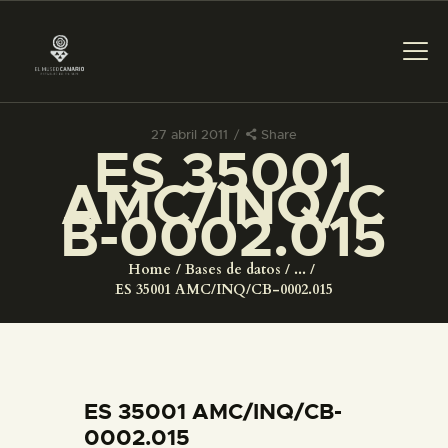
27 abril 2011
Share
ES 35001
PREPARAR LA VISITA
AMC/INQ/C
B-0002.015
ACTIVIDADES
Home
Bases de datos
...
█
ES 35001 AMC/INQ/CB-0002.015
EL MUSEO
COLECCIONES
ES 35001 AMC/INQ/CB-
0002.015