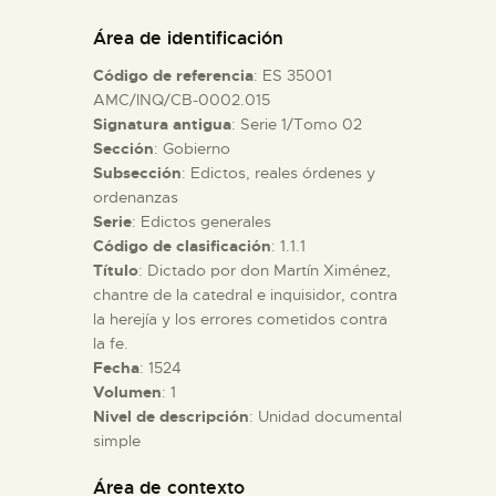
DIDÁCTICA
Área de identificación
Código de referencia
: ES 35001
ESPAÑOL
AMC/INQ/CB-0002.015
Signatura antigua
: Serie 1/Tomo 02
Sección
: Gobierno
PREPARAR LA VISITA
Subsección
: Edictos, reales órdenes y
ordenanzas
ACTIVIDADES
Serie
: Edictos generales
Código de clasificación
: 1.1.1
Título
: Dictado por don Martín Ximénez,
█
chantre de la catedral e inquisidor, contra
la herejía y los errores cometidos contra
la fe.
EL MUSEO
Fecha
: 1524
Volumen
: 1
Nivel de descripción
: Unidad documental
COLECCIONES
simple
DIDÁCTICA
Área de contexto