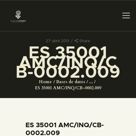
27 abril 2011
Share
ES 35001
PREPARAR LA VISITA
AMC/INQ/C
B-0002.009
ACTIVIDADES
Home
Bases de datos
...
█
ES 35001 AMC/INQ/CB-0002.009
EL MUSEO
COLECCIONES
ES 35001 AMC/INQ/CB-
0002.009