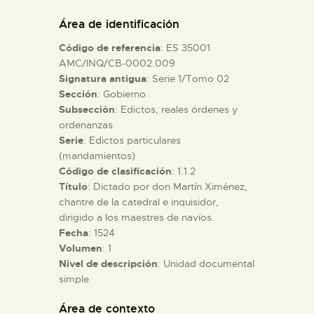
DIDÁCTICA
Área de identificación
Código de referencia
: ES 35001
ESPAÑOL
AMC/INQ/CB-0002.009
Signatura antigua
: Serie 1/Tomo 02
Sección
: Gobierno
PREPARAR LA VISITA
Subsección
: Edictos, reales órdenes y
ordenanzas
ACTIVIDADES
Serie
: Edictos particulares
(mandamientos)
Código de clasificación
: 1.1.2
█
Título
: Dictado por don Martín Ximénez,
chantre de la catedral e inquisidor,
dirigido a los maestres de navíos.
EL MUSEO
Fecha
: 1524
Volumen
: 1
Nivel de descripción
: Unidad documental
COLECCIONES
simple
DIDÁCTICA
Área de contexto