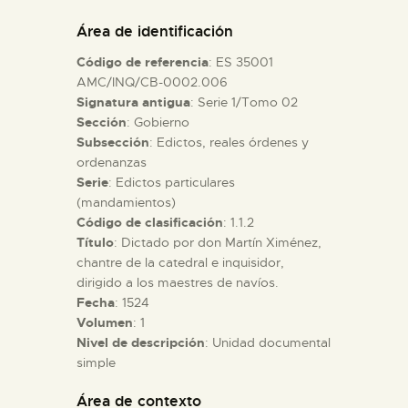
DIDÁCTICA
Área de identificación
Código de referencia
: ES 35001
ESPAÑOL
AMC/INQ/CB-0002.006
Signatura antigua
: Serie 1/Tomo 02
Sección
: Gobierno
PREPARAR LA VISITA
Subsección
: Edictos, reales órdenes y
ordenanzas
ACTIVIDADES
Serie
: Edictos particulares
(mandamientos)
Código de clasificación
: 1.1.2
█
Título
: Dictado por don Martín Ximénez,
chantre de la catedral e inquisidor,
dirigido a los maestres de navíos.
EL MUSEO
Fecha
: 1524
Volumen
: 1
Nivel de descripción
: Unidad documental
COLECCIONES
simple
DIDÁCTICA
Área de contexto