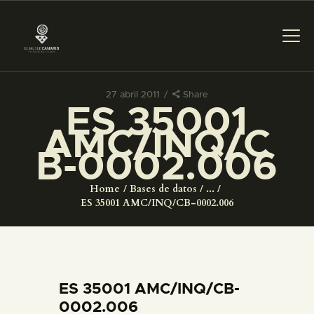
27 abril 2011
Share
ES 35001
PREPARAR LA VISITA
AMC/INQ/C
B-0002.006
ACTIVIDADES
Home
Bases de datos
...
█
ES 35001 AMC/INQ/CB-0002.006
EL MUSEO
COLECCIONES
ES 35001 AMC/INQ/CB-
0002.006