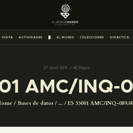
PREPARAR LA VISITA
ACTIVIDADES
 VISITA
ACTIVIDADES
█
EL MUSEO
COLECCIONES
DIDÁCTICA
█
EL MUSEO
27 abril 2011
Share
01 AMC/INQ-
COLECCIONES
DIDÁCTICA
Home
Bases de datos
...
ES 35001 AMC/INQ-089.0
ESPAÑOL