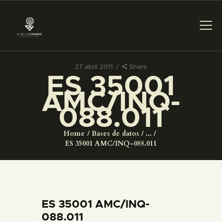
27 abril 2011
Share
ES 35001
PREPARAR LA VISITA
AMC/INQ-
088.011
ACTIVIDADES
Home
Bases de datos
...
█
ES 35001 AMC/INQ-088.011
EL MUSEO
COLECCIONES
ES 35001 AMC/INQ-
088.011