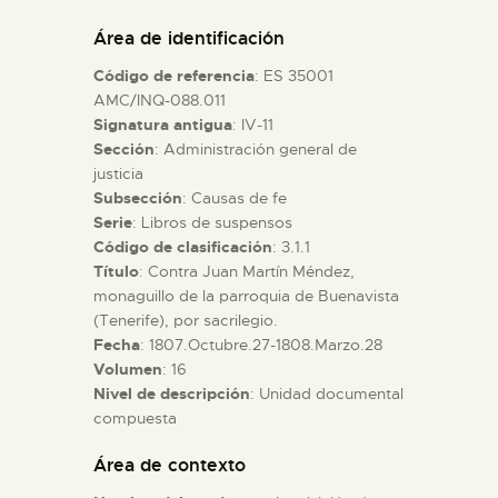
DIDÁCTICA
Área de identificación
Código de referencia
: ES 35001
ESPAÑOL
AMC/INQ-088.011
Signatura antigua
: IV-11
Sección
: Administración general de
PREPARAR LA VISITA
justicia
Subsección
: Causas de fe
ACTIVIDADES
Serie
: Libros de suspensos
Código de clasificación
: 3.1.1
Título
: Contra Juan Martín Méndez,
█
monaguillo de la parroquia de Buenavista
(Tenerife), por sacrilegio.
Fecha
: 1807.Octubre.27-1808.Marzo.28
EL MUSEO
Volumen
: 16
Nivel de descripción
: Unidad documental
compuesta
COLECCIONES
Área de contexto
DIDÁCTICA