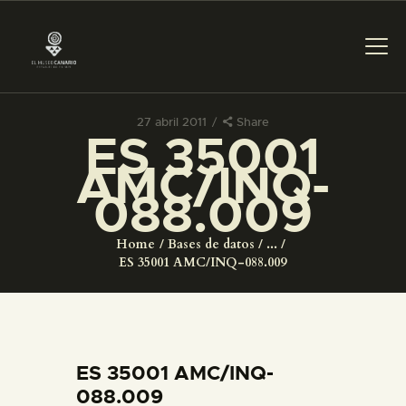
27 abril 2011
Share
ES 35001
PREPARAR LA VISITA
AMC/INQ-
088.009
ACTIVIDADES
Home
Bases de datos
...
█
ES 35001 AMC/INQ-088.009
EL MUSEO
COLECCIONES
ES 35001 AMC/INQ-
088.009