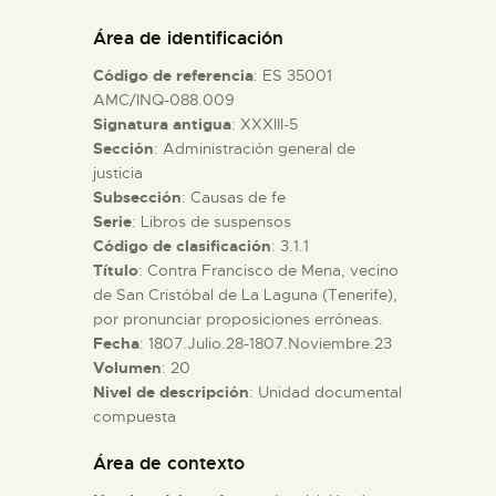
DIDÁCTICA
Área de identificación
Código de referencia
: ES 35001
ESPAÑOL
AMC/INQ-088.009
Signatura antigua
: XXXIII-5
Sección
: Administración general de
PREPARAR LA VISITA
justicia
Subsección
: Causas de fe
ACTIVIDADES
Serie
: Libros de suspensos
Código de clasificación
: 3.1.1
Título
: Contra Francisco de Mena, vecino
█
de San Cristóbal de La Laguna (Tenerife),
por pronunciar proposiciones erróneas.
Fecha
: 1807.Julio.28-1807.Noviembre.23
EL MUSEO
Volumen
: 20
Nivel de descripción
: Unidad documental
compuesta
COLECCIONES
Área de contexto
DIDÁCTICA