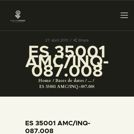
27 abril 2011
Share
ES 35001
PREPARAR LA VISITA
AMC/INQ-
087.008
ACTIVIDADES
Home
Bases de datos
...
█
ES 35001 AMC/INQ-087.008
EL MUSEO
COLECCIONES
ES 35001 AMC/INQ-
087.008