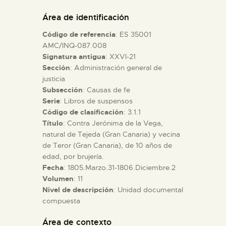
DIDÁCTICA
Área de identificación
Código de referencia
: ES 35001
ESPAÑOL
AMC/INQ-087.008
Signatura antigua
: XXVI-21
Sección
: Administración general de
PREPARAR LA VISITA
justicia
Subsección
: Causas de fe
ACTIVIDADES
Serie
: Libros de suspensos
Código de clasificación
: 3.1.1
Título
: Contra Jerónima de la Vega,
█
natural de Tejeda (Gran Canaria) y vecina
de Teror (Gran Canaria), de 10 años de
edad, por brujería.
EL MUSEO
Fecha
: 1805.Marzo.31-1806.Diciembre.2
Volumen
: 11
Nivel de descripción
: Unidad documental
COLECCIONES
compuesta
DIDÁCTICA
Área de contexto