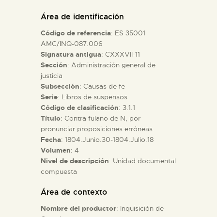
DIDÁCTICA
Área de identificación
Código de referencia
: ES 35001
ESPAÑOL
AMC/INQ-087.006
Signatura antigua
: CXXXVII-11
Sección
: Administración general de
PREPARAR LA VISITA
justicia
Subsección
: Causas de fe
ACTIVIDADES
Serie
: Libros de suspensos
Código de clasificación
: 3.1.1
Título
: Contra fulano de N, por
█
pronunciar proposiciones erróneas.
Fecha
: 1804.Junio.30-1804.Julio.18
Volumen
: 4
EL MUSEO
Nivel de descripción
: Unidad documental
compuesta
COLECCIONES
Área de contexto
Nombre del productor
: Inquisición de
DIDÁCTICA