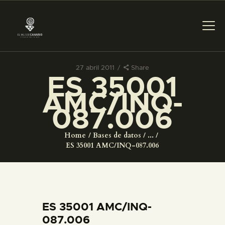
27 abril 2011
Share
ES 35001
PREPARAR LA VISITA
AMC/INQ-
087.006
ACTIVIDADES
Home
Bases de datos
...
█
ES 35001 AMC/INQ-087.006
EL MUSEO
COLECCIONES
ES 35001 AMC/INQ-
087.006