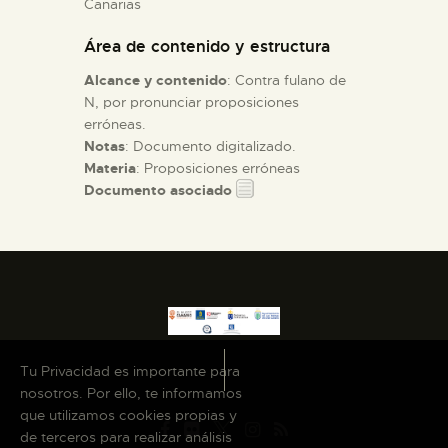
Canarias
Área de contenido y estructura
ESPAÑOL
Alcance y contenido
: Contra fulano de
N, por pronunciar proposiciones
erróneas.
Notas
: Documento digitalizado.
Materia
: Proposiciones erróneas
Documento asociado
Tu Privacidad es importante para
nosotros. Por ello, te informamos
que utilizamos cookies propias y
de terceros para realizar análisis