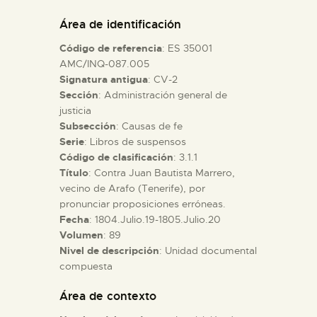
DIDÁCTICA
Área de identificación
Código de referencia
: ES 35001
ESPAÑOL
AMC/INQ-087.005
Signatura antigua
: CV-2
Sección
: Administración general de
PREPARAR LA VISITA
justicia
Subsección
: Causas de fe
ACTIVIDADES
Serie
: Libros de suspensos
Código de clasificación
: 3.1.1
Título
: Contra Juan Bautista Marrero,
█
vecino de Arafo (Tenerife), por
pronunciar proposiciones erróneas.
Fecha
: 1804.Julio.19-1805.Julio.20
EL MUSEO
Volumen
: 89
Nivel de descripción
: Unidad documental
compuesta
COLECCIONES
Área de contexto
DIDÁCTICA