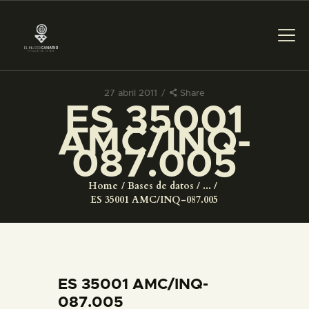
27 abril 2011
Share
ES 35001
PREPARAR LA VISITA
AMC/INQ-
087.005
ACTIVIDADES
Home
Bases de datos
...
█
ES 35001 AMC/INQ-087.005
EL MUSEO
COLECCIONES
ES 35001 AMC/INQ-
087.005