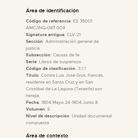
DIDÁCTICA
Área de identificación
Código de referencia
: ES 35001
ESPAÑOL
AMC/INQ-087.004
Signatura antigua
: CLV-21
Sección
: Administración general de
PREPARAR LA VISITA
justicia
Subsección
: Causas de fe
ACTIVIDADES
Serie
: Libros de suspensos
Código de clasificación
: 3.1.1
Título
: Contra Luis José Grot, francés,
█
residente en Santa Cruz y en San
Cristóbal de La Laguna (Tenerife) por
herejía.
EL MUSEO
Fecha
: 1804.Mayo.24-1804.Junio.8
Volumen
: 6
Nivel de descripción
: Unidad documental
COLECCIONES
compuesta
DIDÁCTICA
Área de contexto