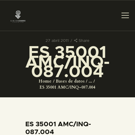
27 abril 2011
Share
ES 35001
PREPARAR LA VISITA
AMC/INQ-
087.004
ACTIVIDADES
Home
Bases de datos
...
█
ES 35001 AMC/INQ-087.004
EL MUSEO
COLECCIONES
ES 35001 AMC/INQ-
087.004