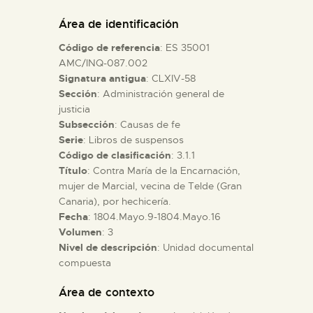
DIDÁCTICA
Área de identificación
Código de referencia
: ES 35001
ESPAÑOL
AMC/INQ-087.002
Signatura antigua
: CLXIV-58
Sección
: Administración general de
PREPARAR LA VISITA
justicia
Subsección
: Causas de fe
ACTIVIDADES
Serie
: Libros de suspensos
Código de clasificación
: 3.1.1
Título
: Contra María de la Encarnación,
█
mujer de Marcial, vecina de Telde (Gran
Canaria), por hechicería.
Fecha
: 1804.Mayo.9-1804.Mayo.16
EL MUSEO
Volumen
: 3
Nivel de descripción
: Unidad documental
compuesta
COLECCIONES
Área de contexto
DIDÁCTICA