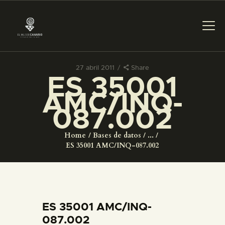
27 abril 2011
Share
ES 35001
PREPARAR LA VISITA
AMC/INQ-
087.002
ACTIVIDADES
Home
Bases de datos
...
█
ES 35001 AMC/INQ-087.002
EL MUSEO
COLECCIONES
ES 35001 AMC/INQ-
087.002