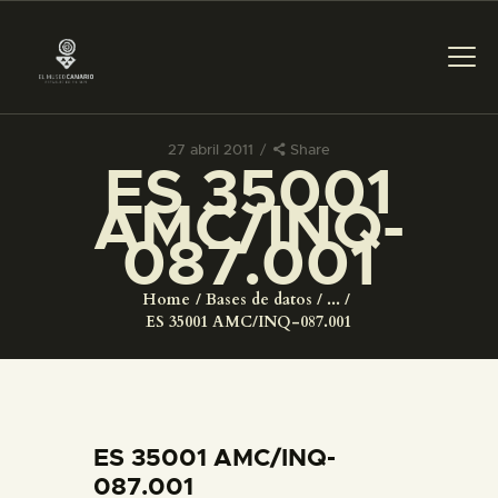
27 abril 2011
Share
ES 35001
PREPARAR LA VISITA
AMC/INQ-
087.001
ACTIVIDADES
Home
Bases de datos
...
█
ES 35001 AMC/INQ-087.001
EL MUSEO
COLECCIONES
ES 35001 AMC/INQ-
087.001