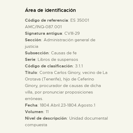
DIDÁCTICA
Área de identificación
Código de referencia
: ES 35001
ESPAÑOL
AMC/INQ-087.001
Signatura antigua
: CVIII-29
Sección
: Administración general de
PREPARAR LA VISITA
justicia
Subsección
: Causas de fe
ACTIVIDADES
Serie
: Libros de suspensos
Código de clasificación
: 3.1.1
Título
: Contra Carlos Ginory, vecino de La
█
Orotava (Tenerife), hijo de Ceferino
Ginory, procurador de causas de dicha
villa, por pronunciar proposiciones
EL MUSEO
erróneas.
Fecha
: 1804.Abril.23-1804.Agosto.1
Volumen
: 11
COLECCIONES
Nivel de descripción
: Unidad documental
compuesta
DIDÁCTICA