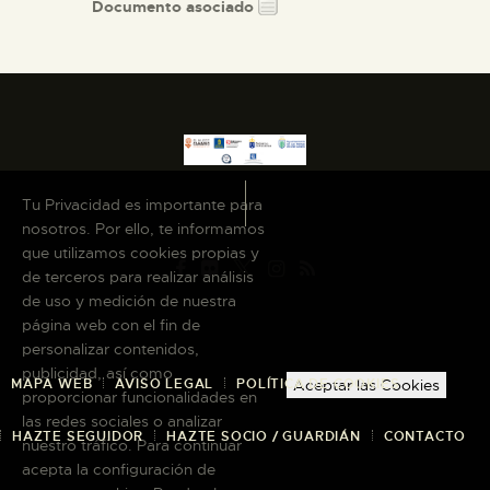
Documento asociado
Tu Privacidad es importante para
nosotros. Por ello, te informamos
que utilizamos cookies propias y
de terceros para realizar análisis
de uso y medición de nuestra
página web con el fin de
personalizar contenidos,
publicidad, así como
MAPA WEB
AVISO LEGAL
POLÍTICA DE COOKIES
Aceptar las Cookies
proporcionar funcionalidades en
las redes sociales o analizar
HAZTE SEGUIDOR
HAZTE SOCIO / GUARDIÁN
CONTACTO
nuestro tráfico. Para continuar
acepta la configuración de