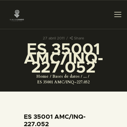
27 abril 2011
Share
ES 35001
PREPARAR LA VISITA
AMC/INQ-
227.052
ACTIVIDADES
Home
Bases de datos
...
█
ES 35001 AMC/INQ-227.052
EL MUSEO
COLECCIONES
ES 35001 AMC/INQ-
227.052