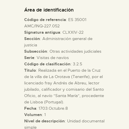
DIDÁCTICA
Área de identificación
Código de referencia
: ES 35001
ESPAÑOL
AMC/INQ-227.052
Signatura antigua
: CLXXIV-22
Sección
: Administración general de
PREPARAR LA VISITA
justicia
Subsección
: Otras actividades judiciales
ACTIVIDADES
Serie
: Visitas de navíos
Código de clasificación
: 3.2.5
Título
: Realizada en el Puerto de la Cruz
█
de la villa de La Orotava (Tenerife), por el
licenciado fray Andrés de Abreu, lector
jubilado, calificador y comisario del Santo
EL MUSEO
Oficio, al navío "Santa María", procedente
de Lisboa (Portugal).
Fecha
: 1703.Octubre.8
COLECCIONES
Volumen
: 1
Nivel de descripción
: Unidad documental
DIDÁCTICA
simple