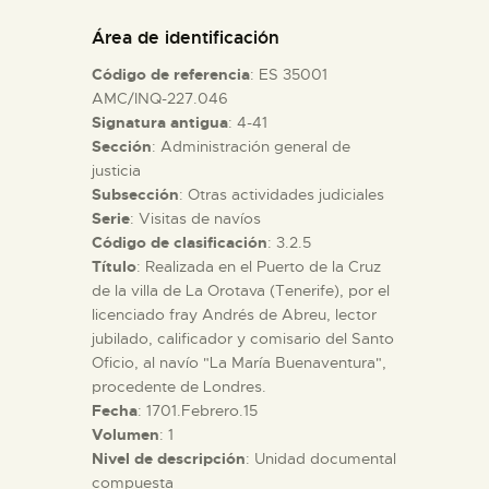
DIDÁCTICA
Área de identificación
Código de referencia
: ES 35001
ESPAÑOL
AMC/INQ-227.046
Signatura antigua
: 4-41
Sección
: Administración general de
PREPARAR LA VISITA
justicia
Subsección
: Otras actividades judiciales
ACTIVIDADES
Serie
: Visitas de navíos
Código de clasificación
: 3.2.5
Título
: Realizada en el Puerto de la Cruz
█
de la villa de La Orotava (Tenerife), por el
licenciado fray Andrés de Abreu, lector
jubilado, calificador y comisario del Santo
EL MUSEO
Oficio, al navío "La María Buenaventura",
procedente de Londres.
Fecha
: 1701.Febrero.15
COLECCIONES
Volumen
: 1
Nivel de descripción
: Unidad documental
DIDÁCTICA
compuesta