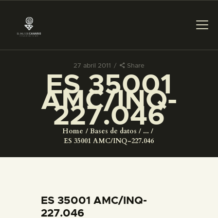
27 abril 2011
Share
ES 35001
PREPARAR LA VISITA
AMC/INQ-
227.046
ACTIVIDADES
Home
Bases de datos
...
█
ES 35001 AMC/INQ-227.046
EL MUSEO
COLECCIONES
ES 35001 AMC/INQ-
227.046