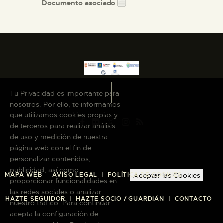
Documento asociado
Tu Privacidad es importante para
nosotros. Por ello, te informamos
que utilizamos cookies propias y
de terceros para realizar análisis
de uso y medición de nuestra
página web con el fin de
personalizar contenidos,
publicidad, así como
MAPA WEB
AVISO LEGAL
POLÍTICA DE COOKIES
Aceptar las Cookies
proporcionar funcionalidades en
las redes sociales o analizar
HAZTE SEGUIDOR
HAZTE SOCIO / GUARDIÁN
CONTACTO
nuestro tráfico. Para continuar
acepta la configuración de