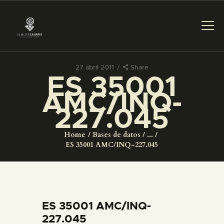
27 abril 2011
Share
ES 35001
PREPARAR LA VISITA
AMC/INQ-
227.045
ACTIVIDADES
Home
Bases de datos
...
█
ES 35001 AMC/INQ-227.045
EL MUSEO
COLECCIONES
ES 35001 AMC/INQ-
227.045