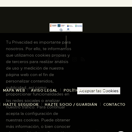
Tu Privacidad es importante para
nosotros. Por ello, te informamos
que utilizamos cookies propias y
de terceros para realizar análisis
de uso y medición de nuestra
página web con el fin de
personalizar contenidos,
publicidad, así como
MAPA WEB
AVISO LEGAL
POLÍTICA DE COOKIES
Aceptar las Cookies
proporcionar funcionalidades en
las redes sociales o analizar
HAZTE SEGUIDOR
HAZTE SOCIO / GUARDIÁN
CONTACTO
nuestro tráfico. Para continuar
acepta la configuración de
nuestras cookies. Puede obtener
más información, o bien conocer
Copyright © 2026 El Museo Canario · Todos