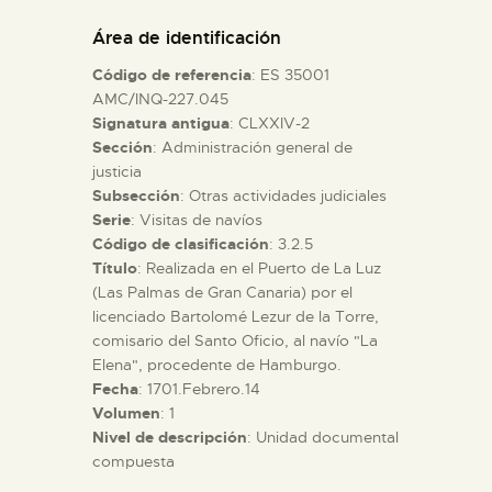
DIDÁCTICA
Área de identificación
Código de referencia
: ES 35001
ESPAÑOL
AMC/INQ-227.045
Signatura antigua
: CLXXIV-2
Sección
: Administración general de
PREPARAR LA VISITA
justicia
Subsección
: Otras actividades judiciales
ACTIVIDADES
Serie
: Visitas de navíos
Código de clasificación
: 3.2.5
Título
: Realizada en el Puerto de La Luz
█
(Las Palmas de Gran Canaria) por el
licenciado Bartolomé Lezur de la Torre,
comisario del Santo Oficio, al navío "La
EL MUSEO
Elena", procedente de Hamburgo.
Fecha
: 1701.Febrero.14
Volumen
: 1
COLECCIONES
Nivel de descripción
: Unidad documental
compuesta
DIDÁCTICA