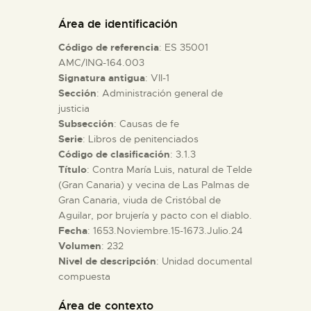
DIDÁCTICA
Área de identificación
Código de referencia
: ES 35001
ESPAÑOL
AMC/INQ-164.003
Signatura antigua
: VII-1
Sección
: Administración general de
PREPARAR LA VISITA
justicia
Subsección
: Causas de fe
ACTIVIDADES
Serie
: Libros de penitenciados
Código de clasificación
: 3.1.3
Título
: Contra María Luis, natural de Telde
█
(Gran Canaria) y vecina de Las Palmas de
Gran Canaria, viuda de Cristóbal de
Aguilar, por brujería y pacto con el diablo.
EL MUSEO
Fecha
: 1653.Noviembre.15-1673.Julio.24
Volumen
: 232
Nivel de descripción
: Unidad documental
COLECCIONES
compuesta
DIDÁCTICA
Área de contexto