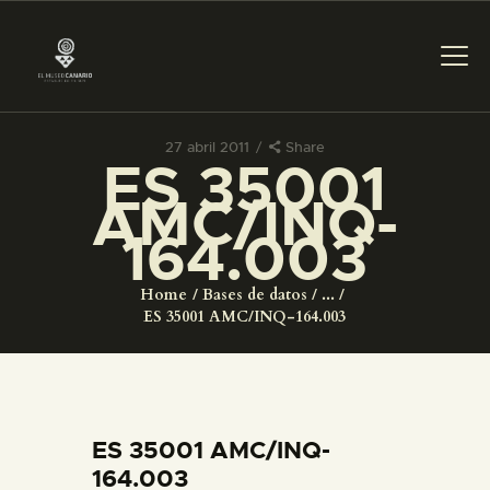
27 abril 2011
Share
ES 35001
PREPARAR LA VISITA
AMC/INQ-
164.003
ACTIVIDADES
Home
Bases de datos
...
█
ES 35001 AMC/INQ-164.003
EL MUSEO
COLECCIONES
ES 35001 AMC/INQ-
164.003