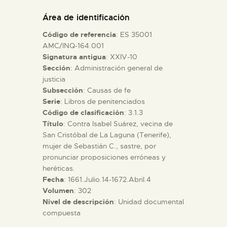
DIDÁCTICA
Área de identificación
Código de referencia
: ES 35001
ESPAÑOL
AMC/INQ-164.001
Signatura antigua
: XXIV-10
Sección
: Administración general de
PREPARAR LA VISITA
justicia
Subsección
: Causas de fe
ACTIVIDADES
Serie
: Libros de penitenciados
Código de clasificación
: 3.1.3
Título
: Contra Isabel Suárez, vecina de
█
San Cristóbal de La Laguna (Tenerife),
mujer de Sebastián C., sastre, por
pronunciar proposiciones erróneas y
EL MUSEO
heréticas.
Fecha
: 1661.Julio.14-1672.Abril.4
Volumen
: 302
COLECCIONES
Nivel de descripción
: Unidad documental
compuesta
DIDÁCTICA