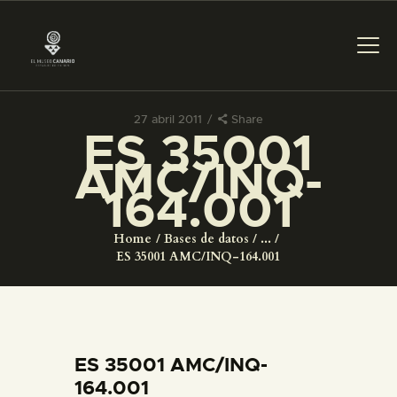
27 abril 2011
Share
ES 35001
PREPARAR LA VISITA
AMC/INQ-
164.001
ACTIVIDADES
Home
Bases de datos
...
█
ES 35001 AMC/INQ-164.001
EL MUSEO
COLECCIONES
ES 35001 AMC/INQ-
164.001