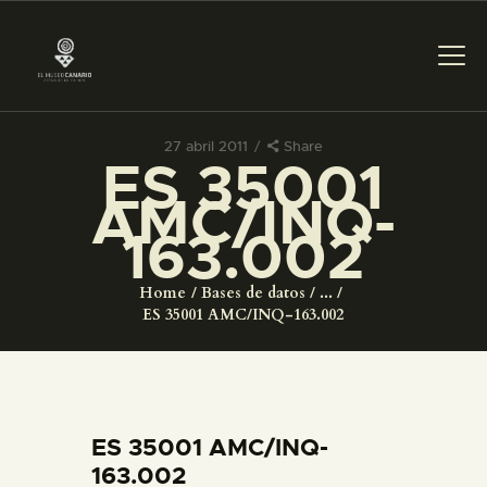
27 abril 2011
Share
ES 35001
PREPARAR LA VISITA
AMC/INQ-
163.002
ACTIVIDADES
Home
Bases de datos
...
█
ES 35001 AMC/INQ-163.002
EL MUSEO
COLECCIONES
ES 35001 AMC/INQ-
163.002