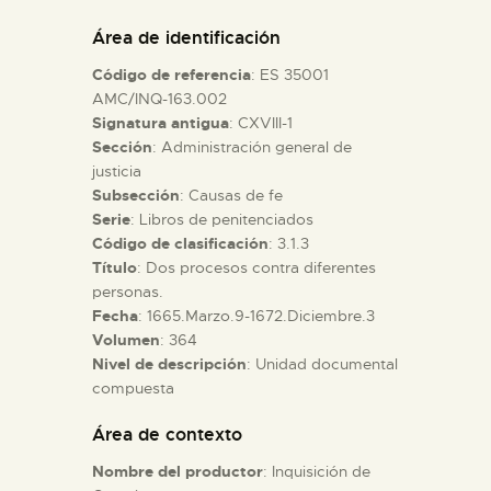
DIDÁCTICA
Área de identificación
Código de referencia
: ES 35001
ESPAÑOL
AMC/INQ-163.002
Signatura antigua
: CXVIII-1
Sección
: Administración general de
PREPARAR LA VISITA
justicia
Subsección
: Causas de fe
ACTIVIDADES
Serie
: Libros de penitenciados
Código de clasificación
: 3.1.3
Título
: Dos procesos contra diferentes
█
personas.
Fecha
: 1665.Marzo.9-1672.Diciembre.3
Volumen
: 364
EL MUSEO
Nivel de descripción
: Unidad documental
compuesta
COLECCIONES
Área de contexto
Nombre del productor
: Inquisición de
DIDÁCTICA