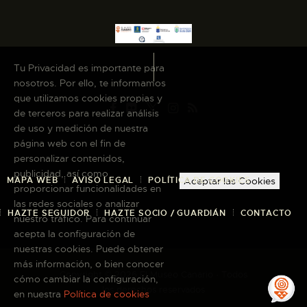
Tu Privacidad es importante para
nosotros. Por ello, te informamos
que utilizamos cookies propias y
de terceros para realizar análisis
de uso y medición de nuestra
página web con el fin de
personalizar contenidos,
publicidad, así como
MAPA WEB
AVISO LEGAL
POLÍTICA DE COOKIES
Aceptar las Cookies
proporcionar funcionalidades en
las redes sociales o analizar
HAZTE SEGUIDOR
HAZTE SOCIO / GUARDIÁN
CONTACTO
nuestro tráfico. Para continuar
acepta la configuración de
nuestras cookies. Puede obtener
más información, o bien conocer
Copyright © 2026 El Museo Canario · Todos
cómo cambiar la configuración,
los derechos reservados
en nuestra
Política de cookies