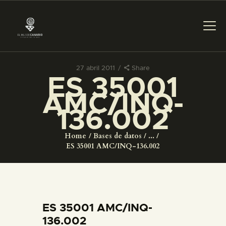
27 abril 2011
Share
ES 35001
PREPARAR LA VISITA
AMC/INQ-
136.002
ACTIVIDADES
Home
Bases de datos
...
█
ES 35001 AMC/INQ-136.002
EL MUSEO
COLECCIONES
ES 35001 AMC/INQ-
136.002