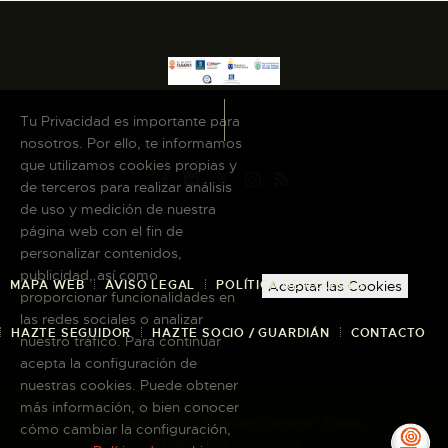
Tu Privacidad es importante para
nosotros. Por ello, te informamos
que utilizamos cookies propias y
de terceros para realizar análisis
de uso y medición de nuestra
página web con el fin de
personalizar contenidos,
publicidad, así como
MAPA WEB
AVISO LEGAL
POLÍTICA DE COOKIES
Aceptar las Cookies
proporcionar funcionalidades en
las redes sociales o analizar
HAZTE SEGUIDOR
HAZTE SOCIO / GUARDIÁN
CONTACTO
nuestro tráfico. Para continuar
acepta la configuración de
nuestras cookies. Puede obtener
más información, o bien conocer
Copyright © 2026 El Museo Canario · Todos
cómo cambiar la configuración,
los derechos reservados