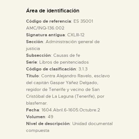
DIDÁCTICA
Área de identificación
Código de referencia
: ES 35001
ESPAÑOL
AMC/INQ-136.002
Signatura antigua
: CXLIII-12
Sección
: Administración general de
PREPARAR LA VISITA
justicia
Subsección
: Causas de fe
ACTIVIDADES
Serie
: Libros de penitenciados
Código de clasificación
: 3.1.3
Título
: Contra Alejandro Ravelo, esclavo
█
del capitán Gaspar Yáñez Delgado,
regidor de Tenerife y vecino de San
Cristóbal de La Laguna (Tenerife), por
EL MUSEO
blasfemar.
Fecha
: 1604.Abril.6-1605.Octubre.2
Volumen
: 49
COLECCIONES
Nivel de descripción
: Unidad documental
compuesta
DIDÁCTICA