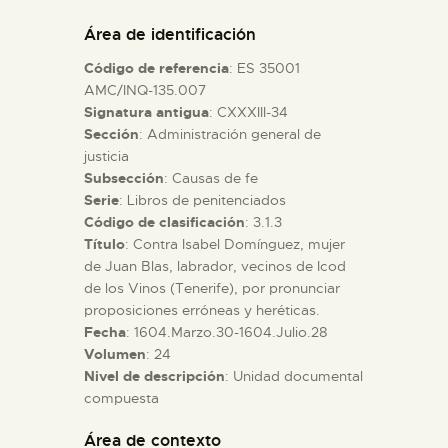
DIDÁCTICA
Área de identificación
Código de referencia
: ES 35001
ESPAÑOL
AMC/INQ-135.007
Signatura antigua
: CXXXIII-34
Sección
: Administración general de
PREPARAR LA VISITA
justicia
Subsección
: Causas de fe
ACTIVIDADES
Serie
: Libros de penitenciados
Código de clasificación
: 3.1.3
Título
: Contra Isabel Domínguez, mujer
█
de Juan Blas, labrador, vecinos de Icod
de los Vinos (Tenerife), por pronunciar
proposiciones erróneas y heréticas.
EL MUSEO
Fecha
: 1604.Marzo.30-1604.Julio.28
Volumen
: 24
Nivel de descripción
: Unidad documental
COLECCIONES
compuesta
DIDÁCTICA
Área de contexto