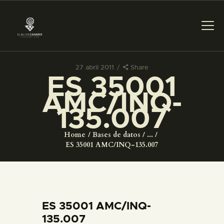
27 abril 2011
Share
ES 35001
PREPARAR LA VISITA
AMC/INQ-
135.007
ACTIVIDADES
Home
Bases de datos
...
█
ES 35001 AMC/INQ-135.007
EL MUSEO
COLECCIONES
ES 35001 AMC/INQ-
135.007