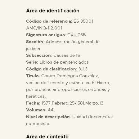
DIDÁCTICA
Área de identificación
Código de referencia
: ES 35001
ESPAÑOL
AMC/INQ-112.001
Signatura antigua
: CXIII-23B
Sección
: Administración general de
PREPARAR LA VISITA
justicia
Subsección
: Causas de fe
ACTIVIDADES
Serie
: Libros de penitenciados
Código de clasificación
: 3.1.3
Título
: Contra Domingos González,
█
vecino de Tenerife y estante en El Hierro,
por pronunciar proposiciones erróneas y
heréticas.
EL MUSEO
Fecha
: 1577.Febrero.25-1581.Marzo.13
Volumen
: 44
Nivel de descripción
: Unidad documental
COLECCIONES
compuesta
DIDÁCTICA
Área de contexto