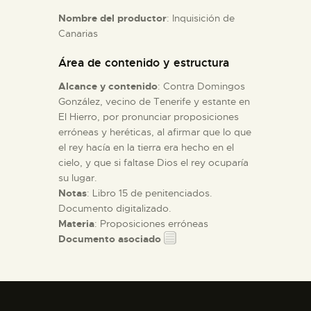
Nombre del productor
: Inquisición de
Canarias
ESPAÑOL
Área de contenido y estructura
Alcance y contenido
: Contra Domingos
González, vecino de Tenerife y estante en
El Hierro, por pronunciar proposiciones
erróneas y heréticas, al afirmar que lo que
el rey hacía en la tierra era hecho en el
cielo, y que si faltase Dios el rey ocuparía
su lugar.
Notas
: Libro 15 de penitenciados.
Documento digitalizado.
Materia
: Proposiciones erróneas
Documento asociado