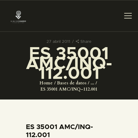
27 abril 2011
Share
ES 35001
PREPARAR LA VISITA
AMC/INQ-
112.001
ACTIVIDADES
Home
Bases de datos
...
█
ES 35001 AMC/INQ-112.001
EL MUSEO
COLECCIONES
ES 35001 AMC/INQ-
112.001