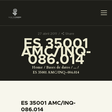
27 abril 2011
Share
ES 35001
PREPARAR LA VISITA
AMC/INQ-
086.014
ACTIVIDADES
Home
Bases de datos
...
█
ES 35001 AMC/INQ-086.014
EL MUSEO
COLECCIONES
ES 35001 AMC/INQ-
086.014