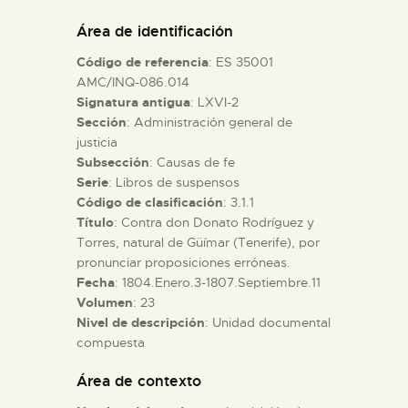
DIDÁCTICA
Área de identificación
Código de referencia
: ES 35001
ESPAÑOL
AMC/INQ-086.014
Signatura antigua
: LXVI-2
Sección
: Administración general de
PREPARAR LA VISITA
justicia
Subsección
: Causas de fe
ACTIVIDADES
Serie
: Libros de suspensos
Código de clasificación
: 3.1.1
Título
: Contra don Donato Rodríguez y
█
Torres, natural de Güímar (Tenerife), por
pronunciar proposiciones erróneas.
Fecha
: 1804.Enero.3-1807.Septiembre.11
EL MUSEO
Volumen
: 23
Nivel de descripción
: Unidad documental
compuesta
COLECCIONES
Área de contexto
DIDÁCTICA