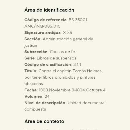
DIDÁCTICA
Área de identificación
Código de referencia
: ES 35001
ESPAÑOL
AMC/INQ-086.010
Signatura antigua
: X-35
Sección
: Administración general de
PREPARAR LA VISITA
justicia
Subsección
: Causas de fe
ACTIVIDADES
Serie
: Libros de suspensos
Código de clasificación
: 3.1.1
Título
: Contra el capitán Tomás Holmes,
█
por tener libros prohibidos y pinturas
obscenas.
Fecha
: 1803.Noviembre.9-1804.Octubre.4
EL MUSEO
Volumen
: 24
Nivel de descripción
: Unidad documental
compuesta
COLECCIONES
Área de contexto
DIDÁCTICA