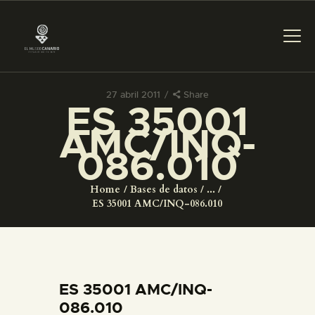
27 abril 2011
Share
ES 35001
PREPARAR LA VISITA
AMC/INQ-
086.010
ACTIVIDADES
Home
Bases de datos
...
█
ES 35001 AMC/INQ-086.010
EL MUSEO
COLECCIONES
ES 35001 AMC/INQ-
086.010