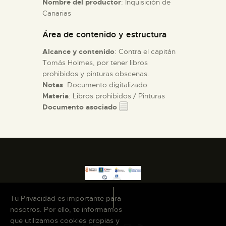
Nombre del productor
: Inquisición de
Canarias
ESPAÑOL
Área de contenido y estructura
Alcance y contenido
: Contra el capitán
Tomás Holmes, por tener libros
prohibidos y pinturas obscenas.
Notas
: Documento digitalizado.
Materia
: Libros prohibidos / Pinturas
Documento asociado
Tu Privacidad es importante para
nosotros. Por ello, te informamos
que utilizamos cookies propias y