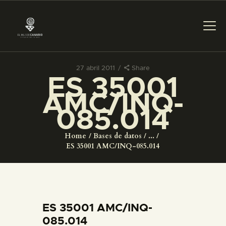
27 abril 2011
Share
ES 35001
PREPARAR LA VISITA
AMC/INQ-
085.014
ACTIVIDADES
Home
Bases de datos
...
█
ES 35001 AMC/INQ-085.014
EL MUSEO
COLECCIONES
ES 35001 AMC/INQ-
085.014