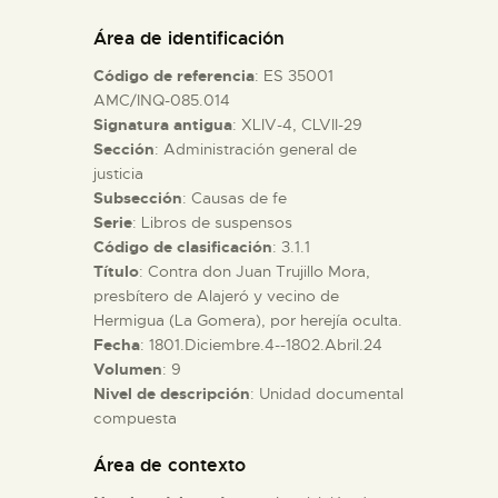
DIDÁCTICA
Área de identificación
Código de referencia
: ES 35001
ESPAÑOL
AMC/INQ-085.014
Signatura antigua
: XLIV-4, CLVII-29
Sección
: Administración general de
PREPARAR LA VISITA
justicia
Subsección
: Causas de fe
ACTIVIDADES
Serie
: Libros de suspensos
Código de clasificación
: 3.1.1
Título
: Contra don Juan Trujillo Mora,
█
presbítero de Alajeró y vecino de
Hermigua (La Gomera), por herejía oculta.
Fecha
: 1801.Diciembre.4--1802.Abril.24
EL MUSEO
Volumen
: 9
Nivel de descripción
: Unidad documental
compuesta
COLECCIONES
Área de contexto
DIDÁCTICA