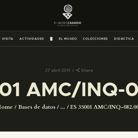
PREPARAR LA VISITA
ACTIVIDADES
 VISITA
ACTIVIDADES
█
EL MUSEO
COLECCIONES
DIDÁCTICA
█
EL MUSEO
27 abril 2011
Share
01 AMC/INQ-
COLECCIONES
DIDÁCTICA
Home
Bases de datos
...
ES 35001 AMC/INQ-082.0
ESPAÑOL