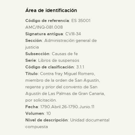
DIDÁCTICA
Área de identificación
Código de referencia
: ES 35001
ESPAÑOL
AMC/INQ-081.008
Signatura antigua
: CVIII-34
Sección
: Administración general de
PREPARAR LA VISITA
justicia
Subsección
: Causas de fe
ACTIVIDADES
Serie
: Libros de suspensos
Código de clasificación
: 3.1.1
Título
: Contra fray Miguel Romero,
█
miembro de la orden de San Agustín,
regente y prior del convento de San
Agustín de Las Palmas de Gran Canaria,
EL MUSEO
por solicitación.
Fecha
: 1790.Abril.26-1790.Junio.11
Volumen
: 10
COLECCIONES
Nivel de descripción
: Unidad documental
compuesta
DIDÁCTICA