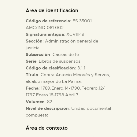
DIDÁCTICA
Área de identificación
Código de referencia
: ES 35001
ESPAÑOL
AMC/INQ-081.002
Signatura antigua
: XCVIII-19
Sección
: Administración general de
PREPARAR LA VISITA
justicia
Subsección
: Causas de fe
ACTIVIDADES
Serie
: Libros de suspensos
Código de clasificación
: 3.1.1
Título
: Contra Antonio Minovés y Servos,
█
alcalde mayor de La Palma.
Fecha
: 1789.Enero.14-1790.Febrero.12/
1797.Enero.18-1798.Abril.7
EL MUSEO
Volumen
: 82
Nivel de descripción
: Unidad documental
compuesta
COLECCIONES
Área de contexto
DIDÁCTICA