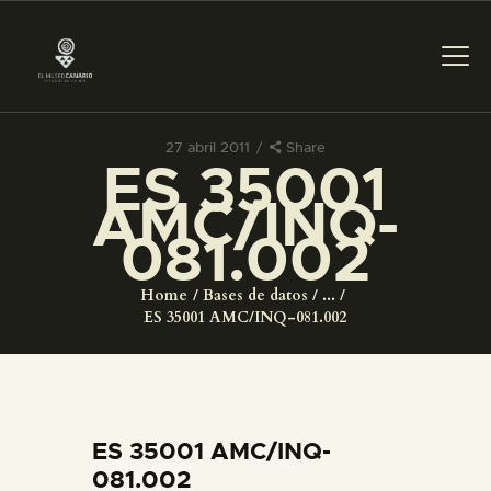
27 abril 2011
Share
ES 35001
PREPARAR LA VISITA
AMC/INQ-
081.002
ACTIVIDADES
Home
Bases de datos
...
█
ES 35001 AMC/INQ-081.002
EL MUSEO
COLECCIONES
ES 35001 AMC/INQ-
081.002