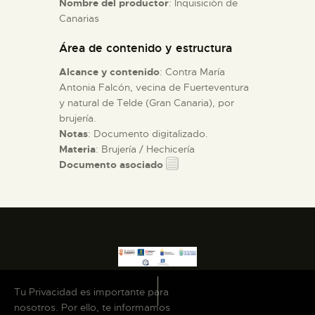
Nombre del productor
: Inquisición de
Canarias
ESPAÑOL
Área de contenido y estructura
Alcance y contenido
: Contra María
Antonia Falcón, vecina de Fuerteventura
y natural de Telde (Gran Canaria), por
brujería.
Notas
: Documento digitalizado.
Materia
: Brujería / Hechicería
Documento asociado
Tu Privacidad es importante para
nosotros. Por ello, te informamos