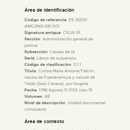
DIDÁCTICA
Área de identificación
Código de referencia
: ES 35001
ESPAÑOL
AMC/INQ-081.001
Signatura antigua
: CXLIX-15
Sección
: Administración general de
PREPARAR LA VISITA
justicia
Subsección
: Causas de fe
ACTIVIDADES
Serie
: Libros de suspensos
Código de clasificación
: 3.1.1
Título
: Contra María Antonia Falcón,
█
vecina de Fuerteventura y natural de
Telde (Gran Canaria), por brujería.
Fecha
: 1788.Agosto.11-1793.Julio.15
EL MUSEO
Volumen
: 68
Nivel de descripción
: Unidad documental
compuesta
COLECCIONES
Área de contexto
DIDÁCTICA