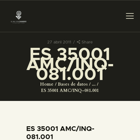
27 abril 2011
Share
ES 35001
PREPARAR LA VISITA
AMC/INQ-
081.001
ACTIVIDADES
Home
Bases de datos
...
█
ES 35001 AMC/INQ-081.001
EL MUSEO
COLECCIONES
ES 35001 AMC/INQ-
081.001