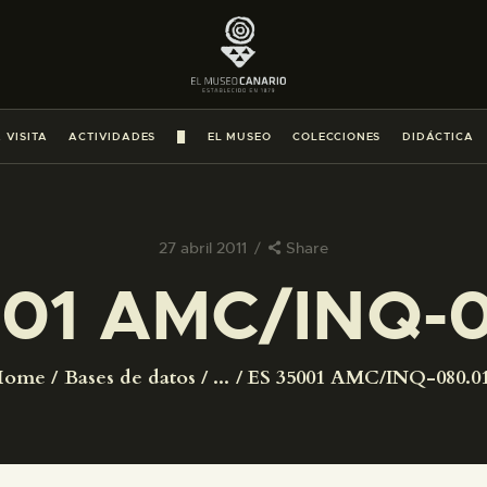
PREPARAR LA VISITA
ACTIVIDADES
 VISITA
ACTIVIDADES
█
EL MUSEO
COLECCIONES
DIDÁCTICA
█
EL MUSEO
27 abril 2011
Share
001 AMC/INQ-0
COLECCIONES
DIDÁCTICA
Home
Bases de datos
...
ES 35001 AMC/INQ-080.0
ESPAÑOL