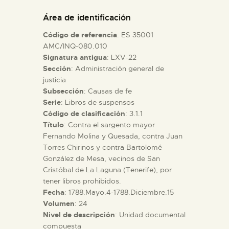
DIDÁCTICA
Área de identificación
Código de referencia
: ES 35001
ESPAÑOL
AMC/INQ-080.010
Signatura antigua
: LXV-22
Sección
: Administración general de
PREPARAR LA VISITA
justicia
Subsección
: Causas de fe
ACTIVIDADES
Serie
: Libros de suspensos
Código de clasificación
: 3.1.1
Título
: Contra el sargento mayor
█
Fernando Molina y Quesada, contra Juan
Torres Chirinos y contra Bartolomé
González de Mesa, vecinos de San
EL MUSEO
Cristóbal de La Laguna (Tenerife), por
tener libros prohibidos.
Fecha
: 1788.Mayo.4-1788.Diciembre.15
COLECCIONES
Volumen
: 24
Nivel de descripción
: Unidad documental
DIDÁCTICA
compuesta