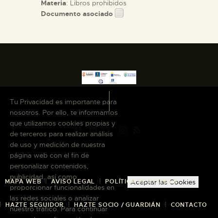
Materia
: Libros prohibidos
Documento asociado
Tu Privacidad es importante para
nosotros. Por ello, te informamos
que utilizamos cookies propias y
de terceros para realizar análisis
de uso y medición de nuestra
página web con el fin de
personalizar contenidos,
publicidad, así como
MAPA WEB
AVISO LEGAL
POLÍTICA DE COOKIES
Aceptar las Cookies
proporcionar funcionalidades en
las redes sociales o analizar
HAZTE SEGUIDOR
HAZTE SOCIO / GUARDIÁN
CONTACTO
nuestro tráfico. Para continuar