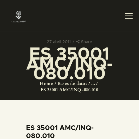
27 abril 2011
Share
ES 35001
PREPARAR LA VISITA
AMC/INQ-
080.010
ACTIVIDADES
Home
Bases de datos
...
█
ES 35001 AMC/INQ-080.010
EL MUSEO
COLECCIONES
ES 35001 AMC/INQ-
080.010