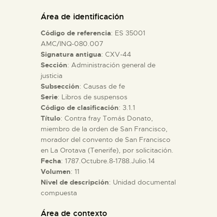
DIDÁCTICA
Área de identificación
Código de referencia
: ES 35001
ESPAÑOL
AMC/INQ-080.007
Signatura antigua
: CXV-44
Sección
: Administración general de
PREPARAR LA VISITA
justicia
Subsección
: Causas de fe
ACTIVIDADES
Serie
: Libros de suspensos
Código de clasificación
: 3.1.1
Título
: Contra fray Tomás Donato,
█
miembro de la orden de San Francisco,
morador del convento de San Francisco
en La Orotava (Tenerife), por solicitación.
EL MUSEO
Fecha
: 1787.Octubre.8-1788.Julio.14
Volumen
: 11
Nivel de descripción
: Unidad documental
COLECCIONES
compuesta
DIDÁCTICA
Área de contexto