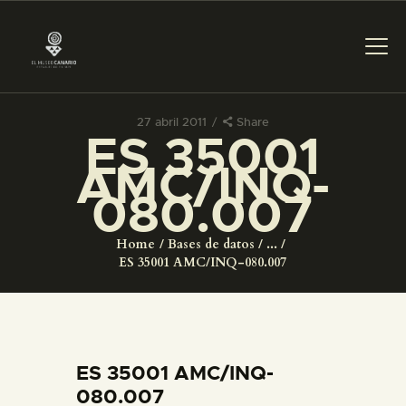
27 abril 2011
Share
ES 35001
PREPARAR LA VISITA
AMC/INQ-
080.007
ACTIVIDADES
Home
Bases de datos
...
█
ES 35001 AMC/INQ-080.007
EL MUSEO
COLECCIONES
ES 35001 AMC/INQ-
080.007