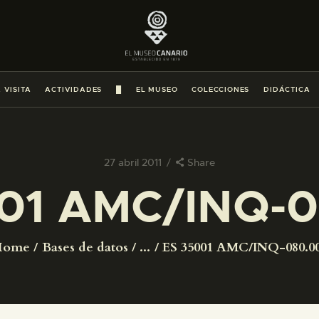
PREPARAR LA VISITA
ACTIVIDADES
 VISITA
ACTIVIDADES
█
EL MUSEO
COLECCIONES
DIDÁCTICA
█
EL MUSEO
27 abril 2011
Share
01 AMC/INQ-
COLECCIONES
DIDÁCTICA
Home
Bases de datos
...
ES 35001 AMC/INQ-080.0
ESPAÑOL