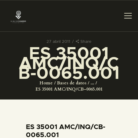
27 abril 2011
Share
ES 35001
PREPARAR LA VISITA
AMC/INQ/C
B-0065.001
ACTIVIDADES
Home
Bases de datos
...
█
ES 35001 AMC/INQ/CB-0065.001
EL MUSEO
COLECCIONES
ES 35001 AMC/INQ/CB-
0065.001