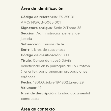
DIDÁCTICA
Área de identificación
Código de referencia
: ES 35001
ESPAÑOL
AMC/INQ/CB-0065.001
Signatura antigua
: Serie 2/Tomo 38
Sección
: Administración general de
PREPARAR LA VISITA
justicia
Subsección
: Causas de fe
ACTIVIDADES
Serie
: Libros de suspensos
Código de clasificación
: 3.1.1
Título
: Contra don José Dávila,
█
beneficiado en la parroquia de La Orotava
(Tenerife), por pronunciar proposiciones
erróneas.
EL MUSEO
Fecha
: 1801.Octubre.19-1802.Enero.29
Volumen
: 19
Nivel de descripción
: Unidad documental
COLECCIONES
compuesta
DIDÁCTICA
Área de contexto