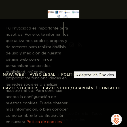
Tu Privacidad es importante para
nosotros. Por ello, te informamos
que utilizamos cookies propias y
de terceros para realizar análisis
de uso y medición de nuestra
página web con el fin de
personalizar contenidos,
publicidad, así como
MAPA WEB
AVISO LEGAL
POLÍTICA DE COOKIES
Aceptar las Cookies
proporcionar funcionalidades en
las redes sociales o analizar
HAZTE SEGUIDOR
HAZTE SOCIO / GUARDIÁN
CONTACTO
nuestro tráfico. Para continuar
acepta la configuración de
nuestras cookies. Puede obtener
más información, o bien conocer
Copyright © 2026 El Museo Canario · Todos
cómo cambiar la configuración,
los derechos reservados
en nuestra
Política de cookies