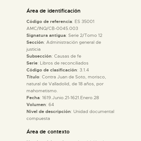
DIDÁCTICA
Área de identificación
Código de referencia
: ES 35001
ESPAÑOL
AMC/INQ/CB-0045.003
Signatura antigua
: Serie 2/Tomo 12
Sección
: Administración general de
PREPARAR LA VISITA
justicia
Subsección
: Causas de fe
ACTIVIDADES
Serie
: Libros de reconciliados
Código de clasificación
: 3.1.4
Título
: Contra Juan de Soto, morisco,
█
natural de Valladolid, de 18 años, por
mahometismo.
Fecha
: 1619.Junio.21-1621.Enero.28
EL MUSEO
Volumen
: 64
Nivel de descripción
: Unidad documental
compuesta
COLECCIONES
Área de contexto
DIDÁCTICA