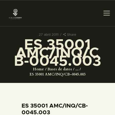
27 abril 2011
Share
ES 35001
PREPARAR LA VISITA
AMC/INQ/C
B-0045.003
ACTIVIDADES
Home
Bases de datos
...
█
ES 35001 AMC/INQ/CB-0045.003
EL MUSEO
COLECCIONES
ES 35001 AMC/INQ/CB-
0045.003