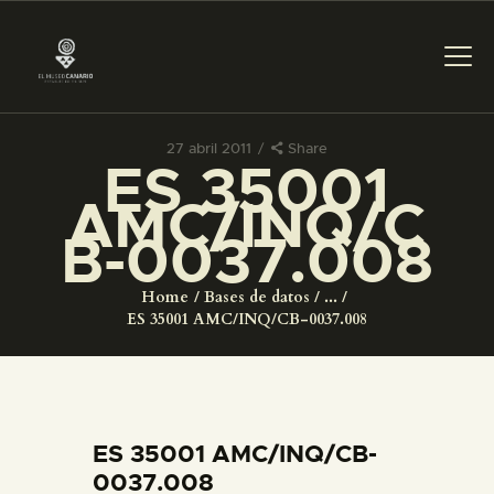
27 abril 2011
Share
ES 35001
PREPARAR LA VISITA
AMC/INQ/C
B-0037.008
ACTIVIDADES
Home
Bases de datos
...
█
ES 35001 AMC/INQ/CB-0037.008
EL MUSEO
COLECCIONES
ES 35001 AMC/INQ/CB-
0037.008