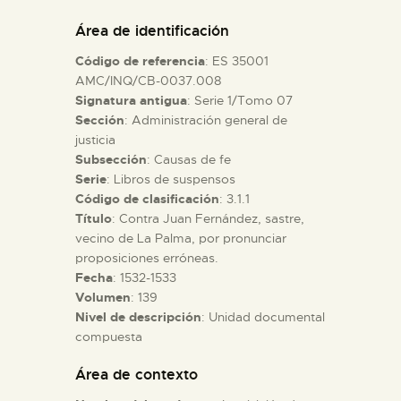
DIDÁCTICA
Área de identificación
Código de referencia
: ES 35001
ESPAÑOL
AMC/INQ/CB-0037.008
Signatura antigua
: Serie 1/Tomo 07
Sección
: Administración general de
PREPARAR LA VISITA
justicia
Subsección
: Causas de fe
ACTIVIDADES
Serie
: Libros de suspensos
Código de clasificación
: 3.1.1
Título
: Contra Juan Fernández, sastre,
█
vecino de La Palma, por pronunciar
proposiciones erróneas.
Fecha
: 1532-1533
EL MUSEO
Volumen
: 139
Nivel de descripción
: Unidad documental
compuesta
COLECCIONES
Área de contexto
DIDÁCTICA