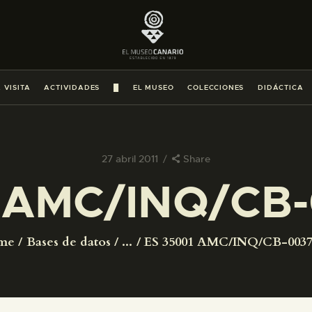
PREPARAR LA VISITA
ACTIVIDADES
 VISITA
ACTIVIDADES
█
EL MUSEO
COLECCIONES
DIDÁCTICA
█
EL MUSEO
27 abril 2011
Share
 AMC/INQ/CB
COLECCIONES
DIDÁCTICA
me
Bases de datos
...
ES 35001 AMC/INQ/CB-0037
ESPAÑOL