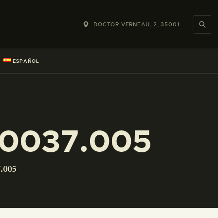
DOCTOR VERNEAU, 2, 35001
ESPAÑOL
-0037.005
.005