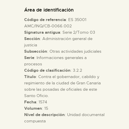
DIDÁCTICA
Área de identificación
Código de referencia
: ES 35001
ESPAÑOL
AMC/INQ/CB-0066.002
Signatura antigua
: Serie 2/Tomo 03
Sección
: Administración general de
PREPARAR LA VISITA
justicia
Subsección
: Otras actividades judiciales
ACTIVIDADES
Serie
: Informaciones generales a
procesos
Código de clasificación
: 3.2.2
█
Título
: Contra el gobernador, cabildo y
regimiento de la ciudad de Gran Canaria
sobre las posadas de oficiales de este
EL MUSEO
Santo Oficio.
Fecha
: 1574
Volumen
: 15
COLECCIONES
Nivel de descripción
: Unidad documental
compuesta
DIDÁCTICA