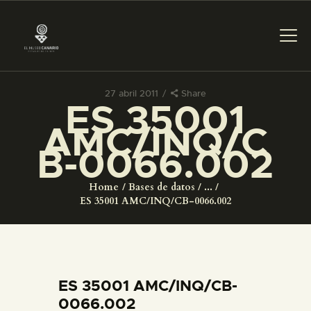
27 abril 2011
Share
ES 35001
PREPARAR LA VISITA
AMC/INQ/C
B-0066.002
ACTIVIDADES
Home
Bases de datos
...
█
ES 35001 AMC/INQ/CB-0066.002
EL MUSEO
COLECCIONES
ES 35001 AMC/INQ/CB-
0066.002