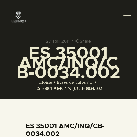
27 abril 2011
Share
ES 35001
PREPARAR LA VISITA
AMC/INQ/C
B-0034.002
ACTIVIDADES
Home
Bases de datos
...
█
ES 35001 AMC/INQ/CB-0034.002
EL MUSEO
COLECCIONES
ES 35001 AMC/INQ/CB-
0034.002