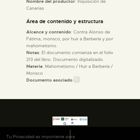
Nombre del productor
: Inquisición de
Canarias
ESPAÑOL
Área de contenido y estructura
Alcance y contenido
: Contra Alonso de
Fátima, morisco, por huir a Berbería y por
mahometismo.
Notas
: El documento comienza en el folio
213 del libro. Documento digitalizado.
Materia
: Mahometismo / Huir a Berbería /
Morisco
Documento asociado
Tu Privacidad es importante para