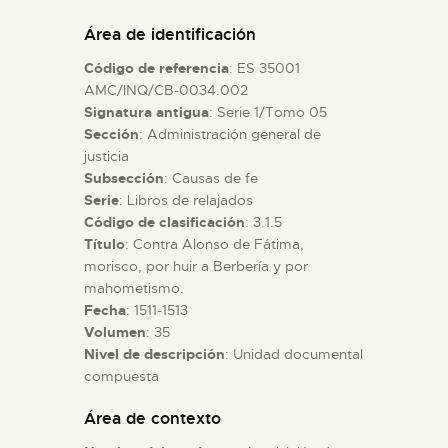
DIDÁCTICA
Área de identificación
Código de referencia
: ES 35001
ESPAÑOL
AMC/INQ/CB-0034.002
Signatura antigua
: Serie 1/Tomo 05
Sección
: Administración general de
PREPARAR LA VISITA
justicia
Subsección
: Causas de fe
ACTIVIDADES
Serie
: Libros de relajados
Código de clasificación
: 3.1.5
Título
: Contra Alonso de Fátima,
█
morisco, por huir a Berbería y por
mahometismo.
Fecha
: 1511-1513
EL MUSEO
Volumen
: 35
Nivel de descripción
: Unidad documental
compuesta
COLECCIONES
Área de contexto
DIDÁCTICA